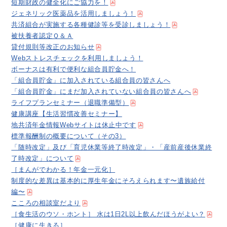
短期財政の健全化にご協力を！
ジェネリック医薬品を活用しましょう！
共済組合が実施する各種健診等を受診しましょう！
被扶養者認定Ｑ＆Ａ
貸付規則等改正のお知らせ
Webストレスチェックを利用しましょう！
ボーナスは有利で便利な組合員貯金へ！
「組合員貯金」に加入されている組合員の皆さんへ
「組合員貯金」にまだ加入されていない組合員の皆さんへ
ライフプランセミナー（退職準備型）
健康講座【生活習慣改善セミナー】
地共済年金情報Webサイトは休止中です
標準報酬制の概要について（その3）
「随時改定」及び「育児休業等終了時改定」・「産前産後休業終
了時改定」について
［まんがでわかる！年金一元化］
制度的な差異は基本的に厚生年金にそろえられます〜遺族給付
編〜
こころの相談室だより
［食生活のウソ・ホント］ 水は1日2L以上飲んだほうがよい？
［健康に生きる］