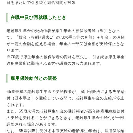
日をまたいで引き続く組合期間が対象
在職中及び再就職したとき
老齢厚生年金の受給権者が厚生年金の被保険者等（※）となっ
て、「賃金（報酬+過去1年の期末手当等の月額）＋年金」の月額
が一定の金額を超える場合、年金の一部又は全部が支給停止とな
ります。
※70歳で厚生年金の被保険者の資格を喪失し、引き続き厚生年金
適用事業所に勤務される方や議員の方も含まれます。
雇用保険給付との調整
65歳未満の老齢厚生年金の受給権者が、雇用保険法による失業給
付（基本手当）を受給している間は、老齢厚生年金の支給が停止
されます。
また、65歳未満の老齢厚生年金の受給権者が高年齢雇用継続給付
の支給を受けることができるときは、老齢厚生年金の給付が一部
調整される場合があります。
なお、65歳以降に受ける本来支給の老齢厚生年金は、雇用保険給