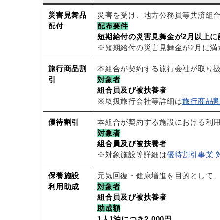
災害見舞品
災害を受け、地方公務員等共済組合
配付
配布要件
短期給付の災害見舞金が2月以上に該当
※短期給付の災害見舞金が2月に満た
旅行商品割
本組合が契約する旅行会社が取り
引
対象者
組合員及び被扶養者
※取扱旅行会社等詳細は
旅行商品割
優待割引
本組合が契約する施設における利
対象者
組合員及び被扶養者
※対象施設等詳細は
優待割引事業 
保養施設
元気回復・健康増進を目的として
利用助成
対象者
組合員及び被扶養者
助成額
1人1泊につき2,000円