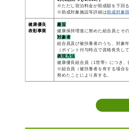
※ただし宿泊料金が助成額を下回
※助成対象施設等詳細は
助成対象
健康優良
趣旨
表彰事業
健康保持増進に努めた組合員とそ
対象者
組合員及び被扶養者のうち、対象年
（ポイント付与時点で資格喪失し
表現方法
健康優良組合員（1世帯）につき、
※組合員（被扶養者を有する場合を
努めたことにより表する。