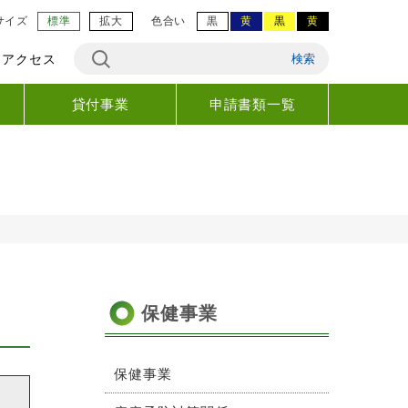
サイズ
標準
拡大
色合い
黒
黄
黒
黄
アクセス
検索
貸付事業
申請書類一覧
保健事業
保健事業